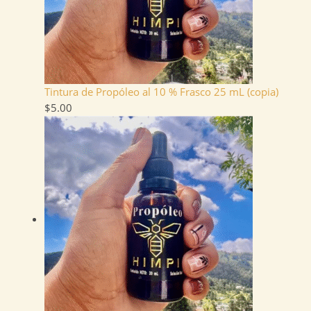
Tintura de Propóleo al 10 % Frasco 25 mL (copia)
$
5.00