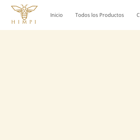
Ir
al
Inicio
Todos los Productos
C
contenido