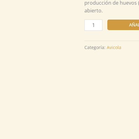
producción de huevos 
cantidad
abierto.
AÑA
Categoría:
Avicola