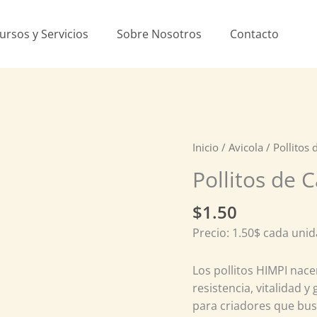
ursos y Servicios
Sobre Nosotros
Contacto
Pollitos
Inicio
/
Avicola
/ Pollitos 
de
Pollitos de 
Campo
–
$
1.50
(3
Precio: 1.50$ cada uni
a
5
Los pollitos HIMPI nace
día
resistencia, vitalidad y
de
para criadores que busc
vida)