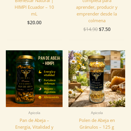
Bienestar Natural |
completa para
HIMPI Ecuador – 10
aprender, producir y
mL
emprender desde la
colmena
$
20.00
$
14.90
$
7.50
Apicola
Apicola
Pan de Abeja –
Polen de Abeja en
Energía, Vitalidad y
Gránulos – 125 g