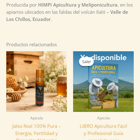
Producida por
HIMPI Apicultura y Meliponicultura
, en los
apiarios ubicados en las faldas del volcán Ilaló –
Valle de
Los Chillos, Ecuador
.
Productos relacionados
Original
Current
price
price
Sale!
Sale!
was:
is:
$14.90.
$7.50.
Apicola
Apicola
Jalea Real 100% Pura –
LIBRO Apicultura Fácil
Energía, Fertilidad y
y Profesional Guía